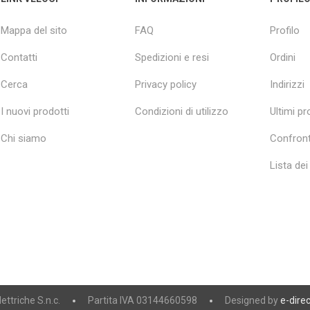
Mappa del sito
FAQ
Profilo
Contatti
Spedizioni e resi
Ordini
Cerca
Privacy policy
Indirizzi
I nuovi prodotti
Condizioni di utilizzo
Ultimi pro
Chi siamo
Confront
Lista dei
ttriche S.n.c.
Partita IVA 03144660598
Designed by
e-direc