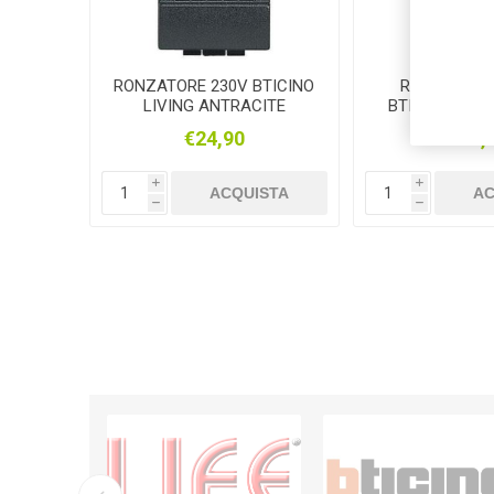
RONZATORE 230V BTICINO
RONZATORE
LIVING ANTRACITE
BTICINO LIVI
€24,90
€25,
i
i
ACQUISTA
AC
h
h