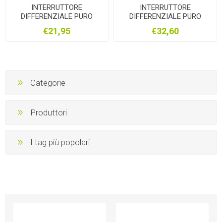
INTERRUTTORE
INTERRUTTORE
DIFFERENZIALE PURO
DIFFERENZIALE PURO
BTICINO 2P 25A 30MA TIPO
BTICINO 2P 40A 30MA
€21,95
€32,60
AC
Categorie
Produttori
I tag più popolari