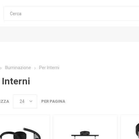
Illuminazione
Per Interni
 Interni
IZZA
PER PAGINA