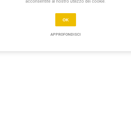
acconsentite al nostro utilizzo dei cookie.
OK
APPROFONDISCI