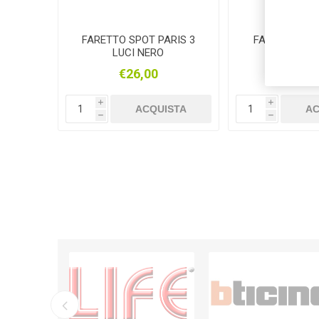
FARETTO SPOT PARIS 3
FARETTO SP
LUCI NERO
NERO 2 L
ORIENTA
€26,00
€18,
i
i
ACQUISTA
AC
h
h