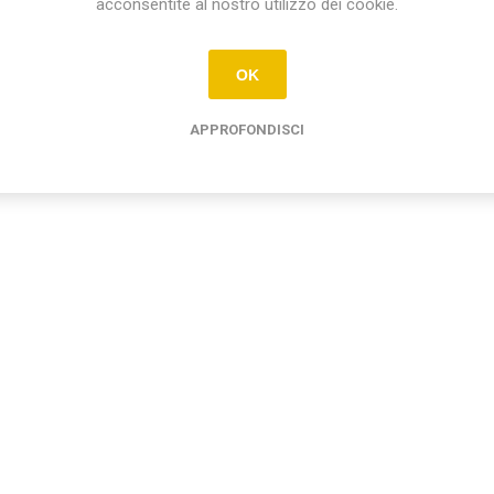
acconsentite al nostro utilizzo dei cookie.
OK
APPROFONDISCI