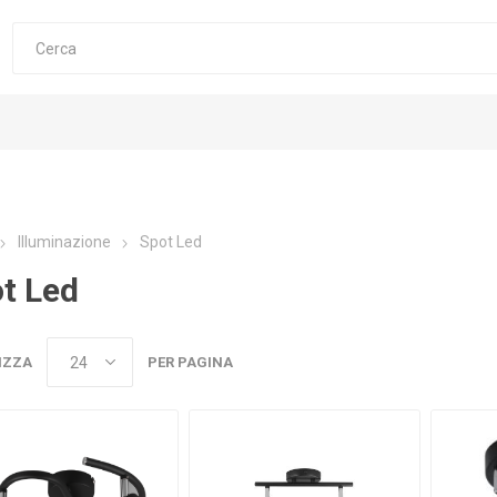
Illuminazione
Spot Led
t Led
IZZA
PER PAGINA