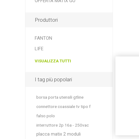
OFFERTA MATIX GO
Produttori
FANTON
LIFE
VISUALIZZA TUTTI
I tag più popolari
borsa porta utensili gtline
connettore coassiale tv tipo f
falso polo
interruttore 2p 16a - 250vac
placca matix 2 moduli