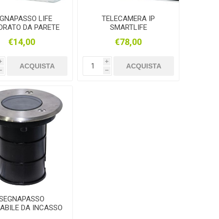
GNAPASSO LIFE
TELECAMERA IP
DRATO DA PARETE
SMARTLIFE
3W
MOTORIZZATA CON
€14,00
€78,00
PANNELLO SOLARE
i
i
ACQUISTA
ACQUISTA
h
h
SEGNAPASSO
ABILE DA INCASSO
IP67 CON