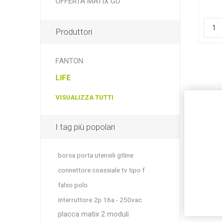
OFFERTA MATIX GO
Produttori
FANTON
LIFE
VISUALIZZA TUTTI
I tag più popolari
borsa porta utensili gtline
connettore coassiale tv tipo f
falso polo
interruttore 2p 16a - 250vac
placca matix 2 moduli