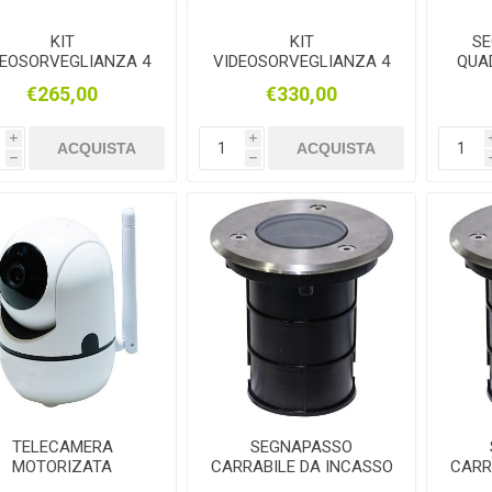
KIT
KIT
SE
DEOSORVEGLIANZA 4
VIDEOSORVEGLIANZA 4
QUA
ELECAMERE 5MPX
TELECAMERE 5MPX 8
€265,00
€330,00
CANALI
i
i
ACQUISTA
ACQUISTA
h
h
TELECAMERA
SEGNAPASSO
MOTORIZATA
CARRABILE DA INCASSO
CARR
SMARTLIFE CON
IP67 CON PORTALAMPA