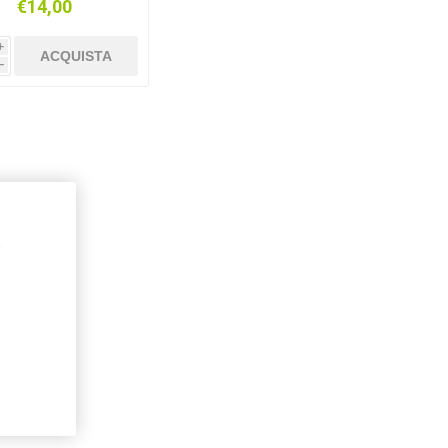
€14,00
TALAMPADA GU10
D100X101MM
i
ACQUISTA
h
,