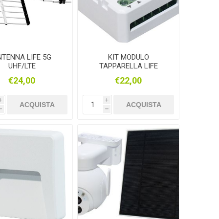
NTENNA LIFE 5G
KIT MODULO
UHF/LTE
TAPPARELLA LIFE
39.9WI50210V1K
€24,00
€22,00
i
i
ACQUISTA
ACQUISTA
h
h