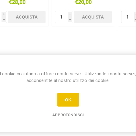
€28,00
€20,00
MICROSD
GU10 120X140MM
POR
i
i
ACQUISTA
ACQUISTA
h
h
I cookie ci aiutano a offrire i nostri servizi. Utilizzando i nostri servizi
acconsentite al nostro utilizzo dei cookie.
OK
APPROFONDISCI