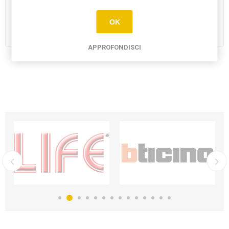
SEGNAPASSO LED BREEN
SEGNAPASSO LED DA
3W INTEC
INCASSO 3W INTEC
OK
€9,00
€14,00
APPROFONDISCI