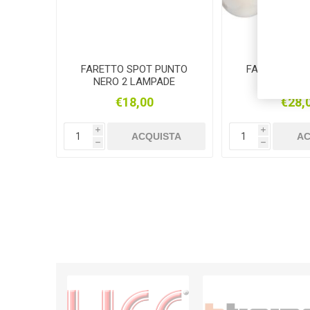
FARETTO SPOT PUNTO
FARETTO SP
NERO 2 LAMPADE
NERO 3 L
ORIENTABILI
ORIENTA
€18,00
€28,
i
i
ACQUISTA
AC
h
h