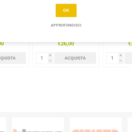
OK
APPROFONDISCI
OT PUNTO
FARETTO SPOT PARIS 3
FARE
AMPADE
LUCI NERO
ORIENTA
BILI
00
€26,00
€
i
i
QUISTA
ACQUISTA
h
h