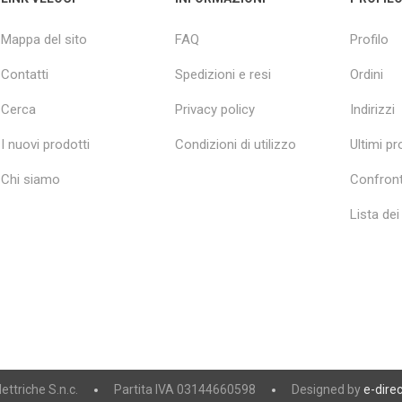
Mappa del sito
FAQ
Profilo
Contatti
Spedizioni e resi
Ordini
Cerca
Privacy policy
Indirizzi
I nuovi prodotti
Condizioni di utilizzo
Ultimi pro
Chi siamo
Confront
Lista dei
ttriche S.n.c.
Partita IVA 03144660598
Designed by
e-direc