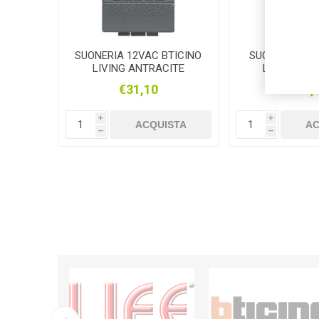
SUONERIA 12VAC BTICINO
SUONERIA 230
LIVING ANTRACITE
LIVING AN
€31,10
€35,
i
i
ACQUISTA
AC
h
h