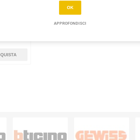
OK
APPROFONDISCI
V BTICINO
TRACITE
65
QUISTA