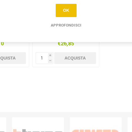
OK
APPROFONDISCI
 230VAC
DIMMER A MANOPOLA 100-
NG BIANCA
500W BTICINO LIVING
BIANCA
10
€26,85
i
QUISTA
ACQUISTA
h