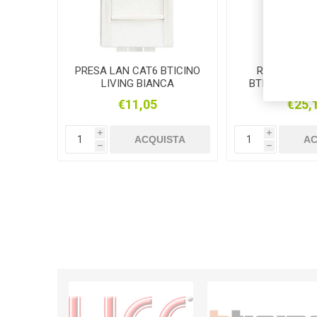
PRESA LAN CAT6 BTICINO
RONZATORE
LIVING BIANCA
BTICINO LIVI
€11,05
€25,
i
i
ACQUISTA
AC
h
h