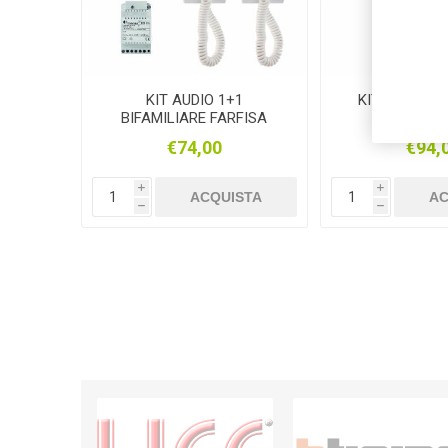
KIT AUDIO 1+1
KIT AUDIO 1
BIFAMILIARE FARFISA
AGORA' 
€74,00
€94,
i
i
ACQUISTA
AC
h
h