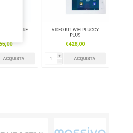
-BIFAMILIARE
VIDEO KIT WIFI PLUGGY
IO URMET
PLUS
65,00
€428,00
i
ACQUISTA
ACQUISTA
h