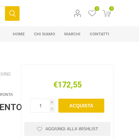
0
0
HOME
CHI SIAMO
MARCHI
CONTATTI
IVING
€172,55
FRONTA
i
MENTO
ACQUISTA
h
AGGIUNGI ALLA WISHLIST