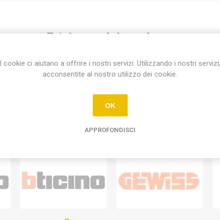
Etichetta del prodotto
termostato bticino l4441
(1)
I cookie ci aiutano a offrire i nostri servizi. Utilizzando i nostri servizi
acconsentite al nostro utilizzo dei cookie.
OK
APPROFONDISCI