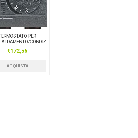
TERMOSTATO PER
CALDAMENTO/CONDIZIONAMENTO
BTICINO LIVING
€172,55
ANTRACITE
ACQUISTA