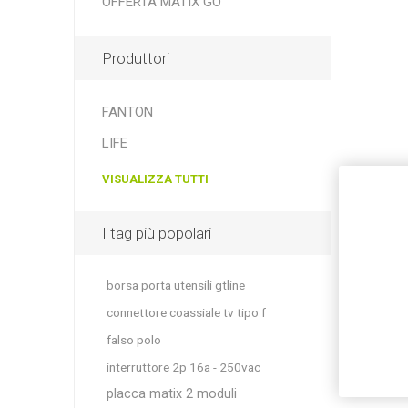
OFFERTA MATIX GO
Produttori
FANTON
LIFE
VISUALIZZA TUTTI
I tag più popolari
borsa porta utensili gtline
connettore coassiale tv tipo f
falso polo
interruttore 2p 16a - 250vac
placca matix 2 moduli