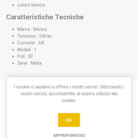
colore bianco
Caratteristiche Tecniche
Marca : Bticino
Tensione : 24Vac
Corrente : 6A
Moduli : 1
Poli : 2P
Serie : Matix
I cookie ci aiutano a offrire i nostri servizi. Utilizzando i
nostri servizi, acconsentite al nostro utilizzo dei
Etichetta del prodotto
cookie.
presa speciale polarizzata bipolare irreversibile
(1)
OK
APPROFONDISCI