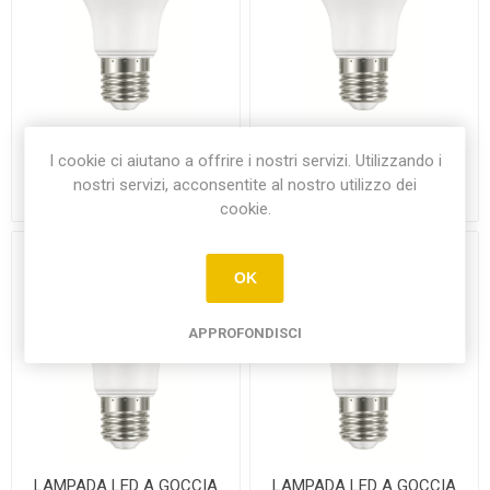
LAMPADA LED A GOCCIA
LAMPADA LED A GOCCIA
I cookie ci aiutano a offrire i nostri servizi. Utilizzando i
OPACA 11W 4000K
OPACA 11W 6500K
nostri servizi, acconsentite al nostro utilizzo dei
€2,10
€2,10
cookie.
OK
APPROFONDISCI
LAMPADA LED A GOCCIA
LAMPADA LED A GOCCIA