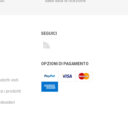
00.
dalla data di ricezione.
O
SEGUICI
OPZIONI DI PAGAMENTO
dotti visti
a i prodotti
 desideri