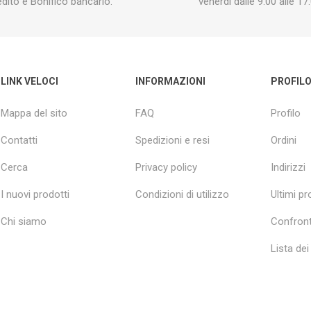
edito e Bonifico bancario.
venerdì dalle 9:00 alle 17:
LINK VELOCI
INFORMAZIONI
PROFIL
Mappa del sito
FAQ
Profilo
Contatti
Spedizioni e resi
Ordini
Cerca
Privacy policy
Indirizzi
I nuovi prodotti
Condizioni di utilizzo
Ultimi pro
Chi siamo
Confront
Lista dei