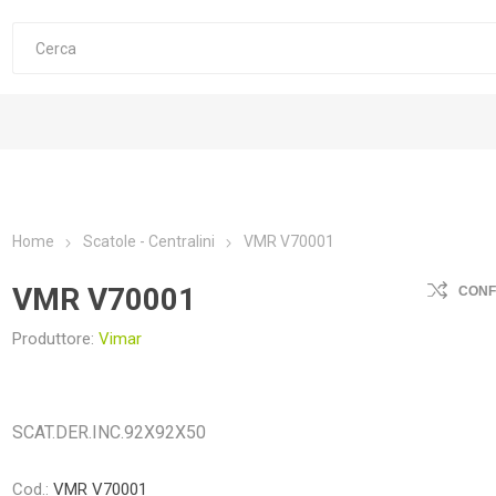
Home
Scatole - Centralini
VMR V70001
VMR V70001
CON
Produttore:
Vimar
SCAT.DER.INC.92X92X50
Cod.:
VMR V70001