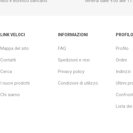
edito e Bonifico bancario.
venerdì dalle 9:00 alle 17:
LINK VELOCI
INFORMAZIONI
PROFIL
Mappa del sito
FAQ
Profilo
Contatti
Spedizioni e resi
Ordini
Cerca
Privacy policy
Indirizzi
I nuovi prodotti
Condizioni di utilizzo
Ultimi pro
Chi siamo
Confront
Lista dei