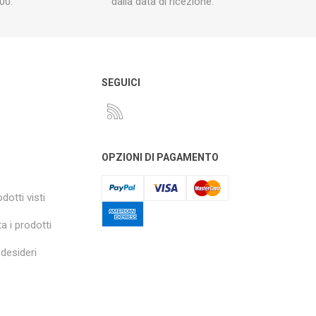
00.
dalla data di ricezione.
O
SEGUICI
OPZIONI DI PAGAMENTO
dotti visti
a i prodotti
 desideri