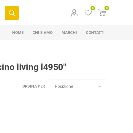
0
0
HOME
CHI SIAMO
MARCHI
CONTATTI
cino living l4950"
ORDINA PER