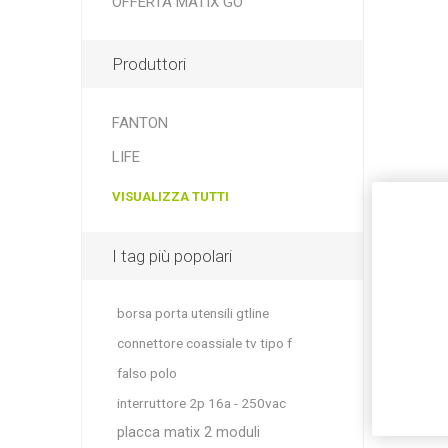
OFFERTA MATIX GO
Produttori
FANTON
LIFE
VISUALIZZA TUTTI
I tag più popolari
borsa porta utensili gtline
connettore coassiale tv tipo f
falso polo
interruttore 2p 16a - 250vac
placca matix 2 moduli