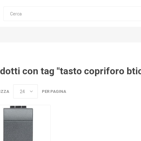
dotti con tag "tasto copriforo bti
IZZA
PER PAGINA