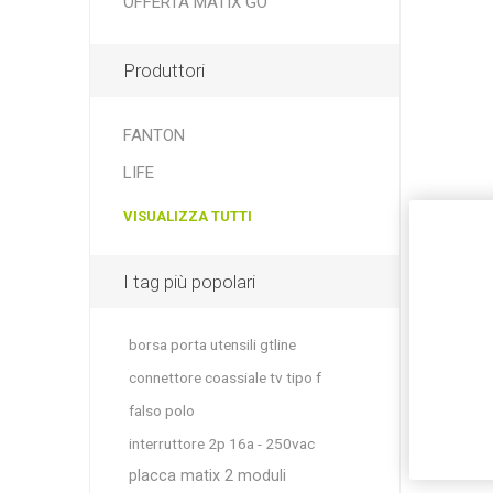
OFFERTA MATIX GO
Produttori
FANTON
LIFE
VISUALIZZA TUTTI
I tag più popolari
borsa porta utensili gtline
connettore coassiale tv tipo f
falso polo
interruttore 2p 16a - 250vac
placca matix 2 moduli