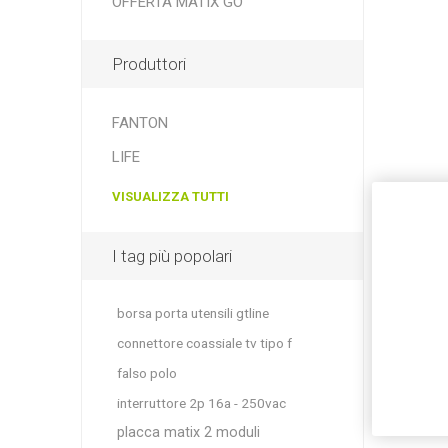
OFFERTA MATIX GO
Produttori
FANTON
LIFE
VISUALIZZA TUTTI
I tag più popolari
borsa porta utensili gtline
connettore coassiale tv tipo f
falso polo
interruttore 2p 16a - 250vac
placca matix 2 moduli