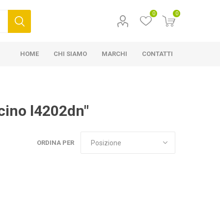
0
0
HOME
CHI SIAMO
MARCHI
CONTATTI
icino l4202dn"
ORDINA PER