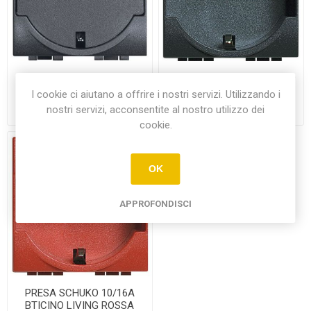
PRESA FLAT UNI 10/16A
PRESA UNI 10/16A SCUCKO
SCHUKO BTICINO LIVING
BTICINO LIVING
I cookie ci aiutano a offrire i nostri servizi. Utilizzando i
ANTRACITE
ANTRACITE
nostri servizi, acconsentite al nostro utilizzo dei
€19,35
€17,60
cookie.
OK
APPROFONDISCI
PRESA SCHUKO 10/16A
BTICINO LIVING ROSSA