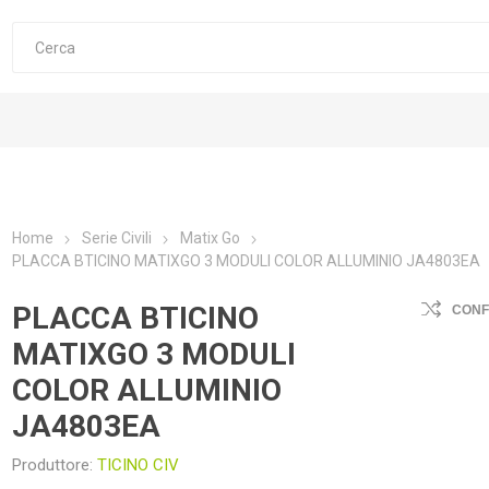
Home
Serie Civili
Matix Go
PLACCA BTICINO MATIXGO 3 MODULI COLOR ALLUMINIO JA4803EA
PLACCA BTICINO
CON
MATIXGO 3 MODULI
COLOR ALLUMINIO
JA4803EA
Produttore:
TICINO CIV