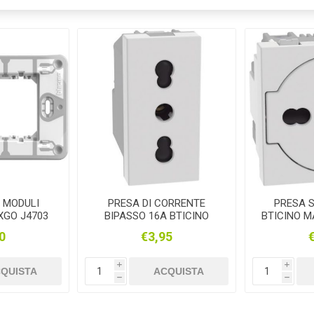
 MODULI
PRESA DI CORRENTE
PRESA 
XGO J4703
BIPASSO 16A BTICINO
BTICINO M
MATIXGO BIANCA JW4180
JW4
0
€3,95
i
i
QUISTA
ACQUISTA
h
h