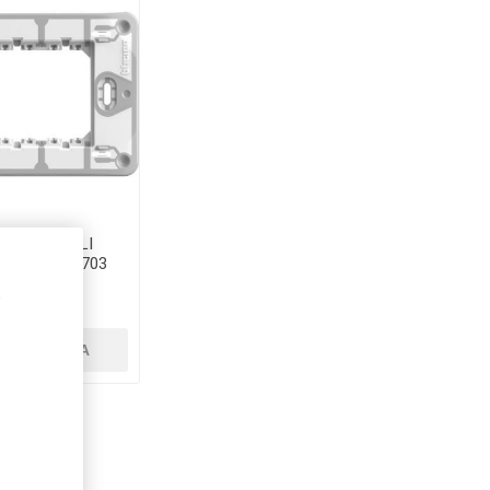
TO 3 MODULI
MATIXGO J4703
,
€1,00
ACQUISTA