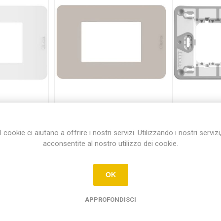
NO MATIXGO
PLACCA BTICINO MATIXGO
SUPPOR
ORE BIANCO
3 MODULI COLOR SAND
BTICINO 
3JW
JA4803TS
I cookie ci aiutano a offrire i nostri servizi. Utilizzando i nostri servizi
0
€2,55
acconsentite al nostro utilizzo dei cookie.
i
i
QUISTA
ACQUISTA
h
h
OK
APPROFONDISCI
Hanno acquistato anche