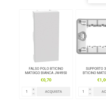
FALSO POLO BTICINO
SUPPORTO 3
MATIXGO BIANCA JW4950
BTICINO MATI
€0,70
€1,0
i
i
ACQUISTA
AC
h
h