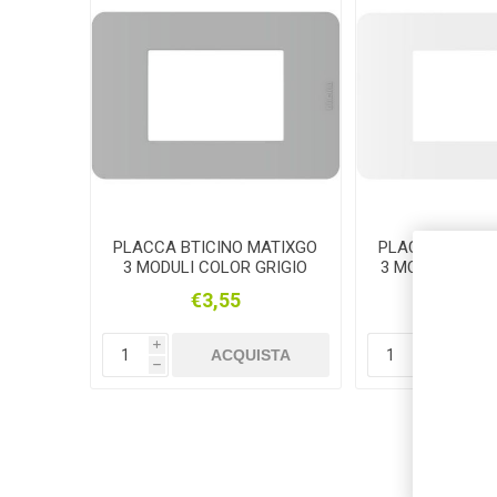
PLACCA BTICINO MATIXGO
PLACCA BTICI
3 MODULI COLOR GRIGIO
3 MODULI COL
JA4803JC
JA480
€3,55
€1,9
i
i
ACQUISTA
AC
h
h