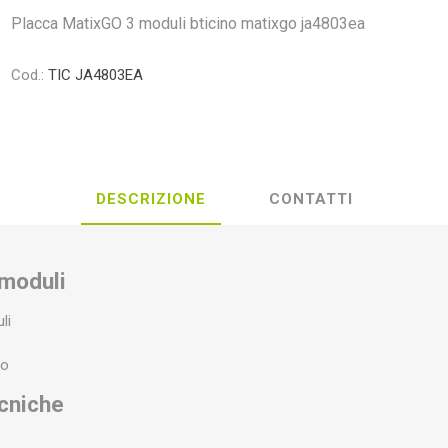
Placca MatixGO 3 moduli bticino matixgo ja4803ea
Cod.:
TIC JA4803EA
DESCRIZIONE
CONTATTI
moduli
uli
ro
ecniche