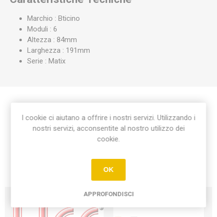
Marchio : Bticino
Moduli : 6
Altezza : 84mm
Larghezza : 191mm
Serie : Matix
Etichetta del prodotto
I cookie ci aiutano a offrire i nostri servizi. Utilizzando i
nostri servizi, acconsentite al nostro utilizzo dei
cookie.
placca matix 6 moduli
(17)
OK
APPROFONDISCI