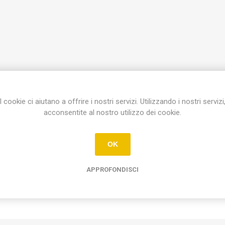
I cookie ci aiutano a offrire i nostri servizi. Utilizzando i nostri servizi
Etichetta del prodotto
acconsentite al nostro utilizzo dei cookie.
placca matix 3 moduli
(21)
OK
APPROFONDISCI