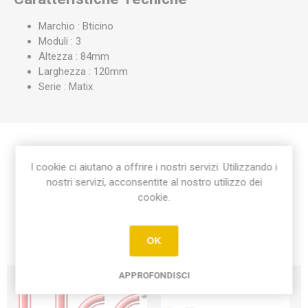
Marchio : Bticino
Moduli : 3
Altezza : 84mm
Larghezza : 120mm
Serie : Matix
Etichetta del prodotto
I cookie ci aiutano a offrire i nostri servizi. Utilizzando i
nostri servizi, acconsentite al nostro utilizzo dei
cookie.
placca matix 3 moduli
(21)
OK
APPROFONDISCI