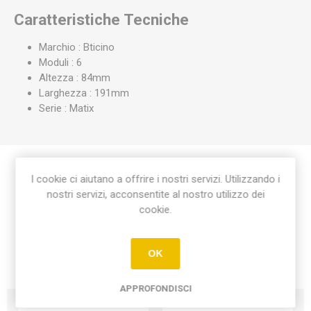
Caratteristiche Tecniche
Marchio : Bticino
Moduli : 6
Altezza : 84mm
Larghezza : 191mm
Serie : Matix
I cookie ci aiutano a offrire i nostri servizi. Utilizzando i
Etichetta del prodotto
nostri servizi, acconsentite al nostro utilizzo dei
cookie.
placca matix 6 moduli
(17)
OK
APPROFONDISCI