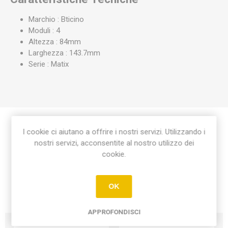
Marchio : Bticino
Moduli : 4
Altezza : 84mm
Larghezza : 143.7mm
Serie : Matix
I cookie ci aiutano a offrire i nostri servizi. Utilizzando i
Etichetta del prodotto
nostri servizi, acconsentite al nostro utilizzo dei
cookie.
placca matix 4 moduli
(18)
OK
APPROFONDISCI