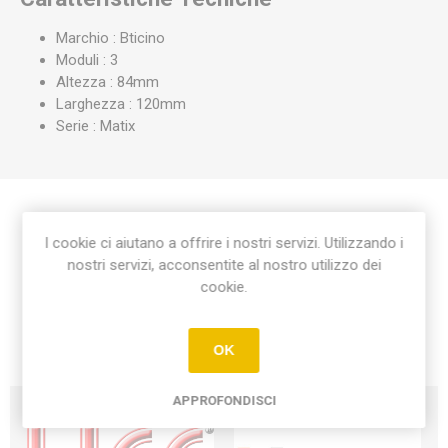
Marchio : Bticino
Moduli : 3
Altezza : 84mm
Larghezza : 120mm
Serie : Matix
Etichetta del prodotto
I cookie ci aiutano a offrire i nostri servizi. Utilizzando i
nostri servizi, acconsentite al nostro utilizzo dei
cookie.
placca matix 3 moduli
(21)
OK
APPROFONDISCI