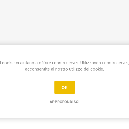
I cookie ci aiutano a offrire i nostri servizi. Utilizzando i nostri servizi
acconsentite al nostro utilizzo dei cookie.
Etichetta del prodotto
placca matix 2 moduli
(8)
OK
APPROFONDISCI