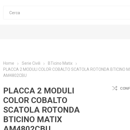
Home
Serie Civili
BTicino Matix
PLACCA 2 MODULI COLOR COBALTO SCATOLA ROTONDA BTICINO M
AM4802CBU
PLACCA 2 MODULI
CON
COLOR COBALTO
SCATOLA ROTONDA
BTICINO MATIX
AM4802CBU