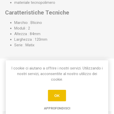
materiale tecnopolimero
Caratteristiche Tecniche
Marchio : Bticino
Moduli : 2
Altezza : 84mm
Larghezza : 120mm
Serie : Matix
I cookie ci aiutano a offrire i nostri servizi. Utilizzando i
Etichetta del prodotto
nostri servizi, acconsentite al nostro utilizzo dei
cookie.
placca matix 2 moduli centrati
(9)
OK
APPROFONDISCI