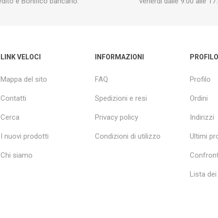
edito e Bonifico bancario.
venerdì dalle 9:00 alle 17:
LINK VELOCI
INFORMAZIONI
PROFIL
Mappa del sito
FAQ
Profilo
Contatti
Spedizioni e resi
Ordini
Cerca
Privacy policy
Indirizzi
I nuovi prodotti
Condizioni di utilizzo
Ultimi pro
Chi siamo
Confront
Lista dei