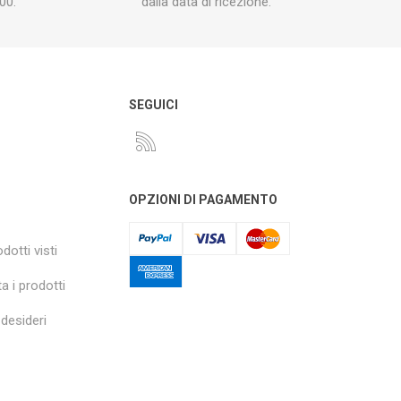
00.
dalla data di ricezione.
O
SEGUICI
OPZIONI DI PAGAMENTO
dotti visti
a i prodotti
 desideri