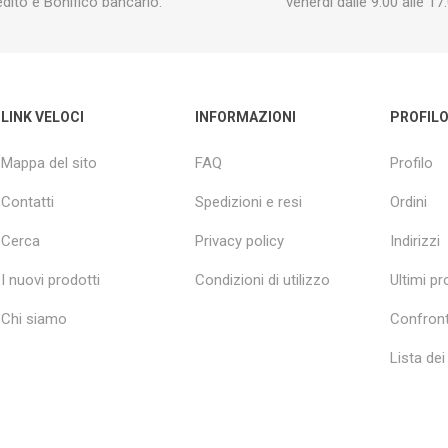
edito e Bonifico bancario.
venerdì dalle 9:00 alle 17:
LINK VELOCI
INFORMAZIONI
PROFIL
Mappa del sito
FAQ
Profilo
Contatti
Spedizioni e resi
Ordini
Cerca
Privacy policy
Indirizzi
I nuovi prodotti
Condizioni di utilizzo
Ultimi pro
Chi siamo
Confront
Lista dei