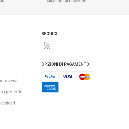
00.
dalla data di ricezione.
O
SEGUICI
OPZIONI DI PAGAMENTO
dotti visti
a i prodotti
 desideri