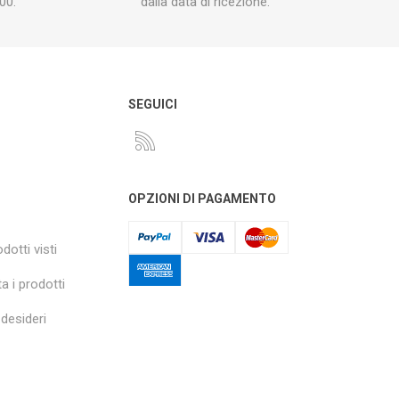
00.
dalla data di ricezione.
O
SEGUICI
OPZIONI DI PAGAMENTO
dotti visti
a i prodotti
 desideri