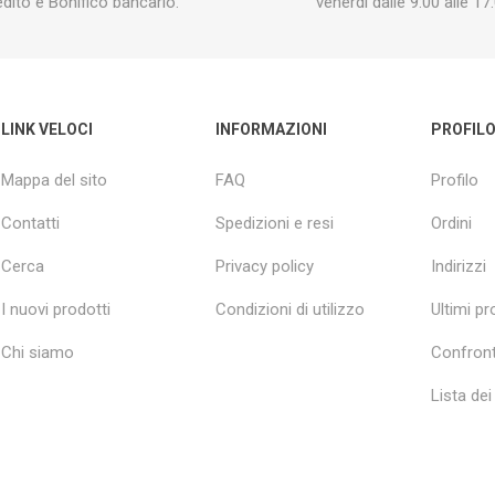
edito e Bonifico bancario.
venerdì dalle 9:00 alle 17:
LINK VELOCI
INFORMAZIONI
PROFIL
Mappa del sito
FAQ
Profilo
Contatti
Spedizioni e resi
Ordini
Cerca
Privacy policy
Indirizzi
I nuovi prodotti
Condizioni di utilizzo
Ultimi pro
Chi siamo
Confront
Lista dei