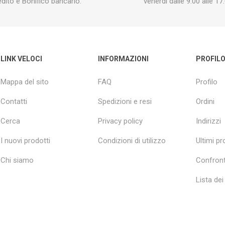
edito e Bonifico bancario.
venerdì dalle 9:00 alle 17:
LINK VELOCI
INFORMAZIONI
PROFIL
Mappa del sito
FAQ
Profilo
Contatti
Spedizioni e resi
Ordini
Cerca
Privacy policy
Indirizzi
I nuovi prodotti
Condizioni di utilizzo
Ultimi pro
Chi siamo
Confront
Lista dei