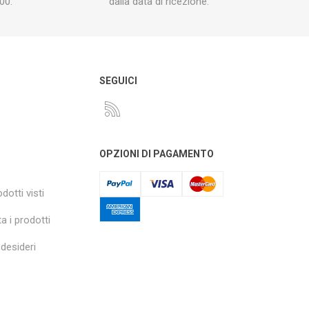
00.
dalla data di ricezione.
O
SEGUICI
OPZIONI DI PAGAMENTO
dotti visti
a i prodotti
 desideri