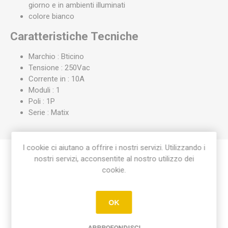
giorno e in ambienti illuminati
colore bianco
Caratteristiche Tecniche
Marchio : Bticino
Tensione : 250Vac
Corrente in : 10A
Moduli : 1
Poli : 1P
Serie : Matix
I cookie ci aiutano a offrire i nostri servizi. Utilizzando i
nostri servizi, acconsentite al nostro utilizzo dei
Etichetta del prodotto
cookie.
deviatore 1p 16a 250vac
(1)
OK
APPROFONDISCI