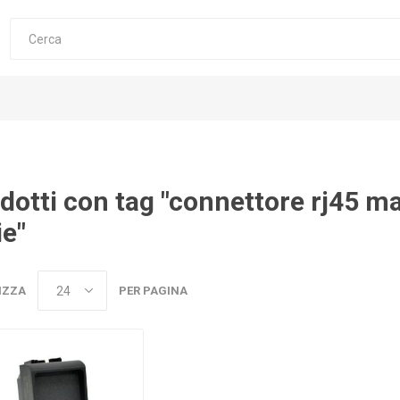
dotti con tag "connettore rj45 m
ie"
IZZA
PER PAGINA