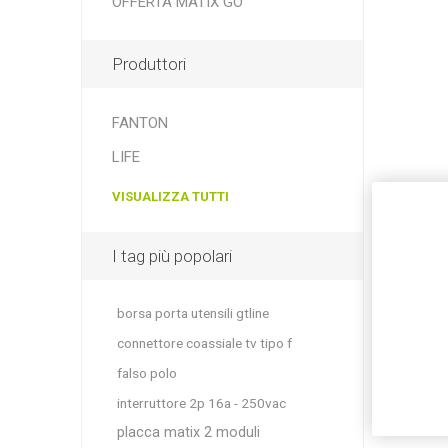
OFFERTA MATIX GO
Produttori
FANTON
LIFE
VISUALIZZA TUTTI
I tag più popolari
borsa porta utensili gtline
connettore coassiale tv tipo f
falso polo
interruttore 2p 16a - 250vac
placca matix 2 moduli