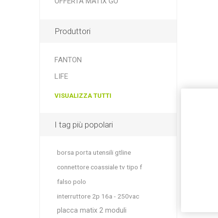
OFFERTA MATIX GO
Produttori
FANTON
LIFE
VISUALIZZA TUTTI
I tag più popolari
borsa porta utensili gtline
connettore coassiale tv tipo f
falso polo
interruttore 2p 16a - 250vac
placca matix 2 moduli