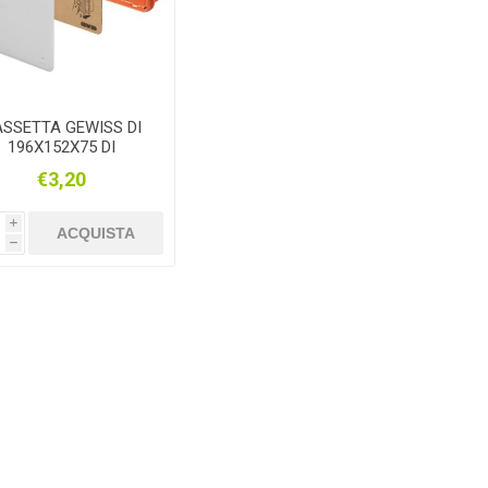
SSETTA GEWISS DI
196X152X75 DI
DERIVAZIONE E
€3,20
CONNESSIONE PER
RETI IN MURATURA
i
ACQUISTA
h