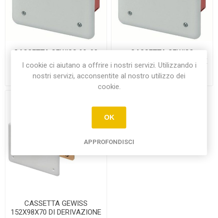
CASSETTA GEWISS 92x92
CASSETTA GEWISS
DI DERIVAZIONE E
118X96X70 DI DERIVAZIONE
I cookie ci aiutano a offrire i nostri servizi. Utilizzando i
CONNESSIONE PER PARETI
E CONNESSIONE
€0,85
€1,40
nostri servizi, acconsentite al nostro utilizzo dei
IN MURATURA
cookie.
OK
APPROFONDISCI
CASSETTA GEWISS
152X98X70 DI DERIVAZIONE