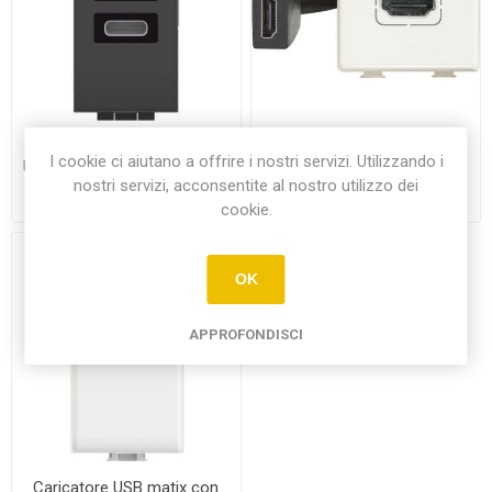
CARICATORE DUE PORTE
Presa video con connettore
I cookie ci aiutano a offrire i nostri servizi. Utilizzando i
USB TIPO C BTICINO LIVING
HDMI 2.0 preconnesso
nostri servizi, acconsentite al nostro utilizzo dei
ANTRACITE
€23,20
€18,50
cookie.
OK
APPROFONDISCI
Caricatore USB matix con