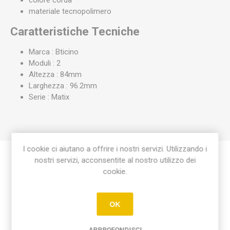
colore corda
materiale tecnopolimero
Caratteristiche Tecniche
Marca : Bticino
Moduli : 2
Altezza : 84mm
Larghezza : 96.2mm
Serie : Matix
I cookie ci aiutano a offrire i nostri servizi. Utilizzando i
nostri servizi, acconsentite al nostro utilizzo dei
Etichetta del prodotto
cookie.
placca matix 2 moduli
(8)
OK
APPROFONDISCI